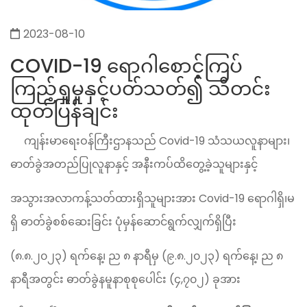
2023-08-10
COVID-19 ရောဂါစောင့်ကြပ်
ကြည့်ရှုမှုနှင့်ပတ်သတ်၍ သီတင်း
ထုတ်ပြန်ချင်း
ကျန်းမာရေးဝန်ကြီးဌာနသည် Covid-19 သံသယလူနာများ၊
ဓာတ်ခွဲအတည်ပြုလူနာနှင့် အနီးကပ်ထိတွေ့ခဲ့သူများနှင့်
အသွားအလာကန့်သတ်ထားရှိသူများအား Covid-19 ရောဂါရှိ၊မ
ရှိ ဓာတ်ခွဲစစ်ဆေးခြင်း ပုံမှန်ဆောင်ရွက်လျှက်ရှိပြီး
(၈.၈.၂၀၂၃) ရက်နေ့၊ ည ၈ နာရီမှ (၉.၈.၂၀၂၃) ရက်နေ့၊ ည ၈
နာရီအတွင်း ဓာတ်ခွဲနမူနာစုစုပေါင်း (၄,၇၀၂) ခုအား