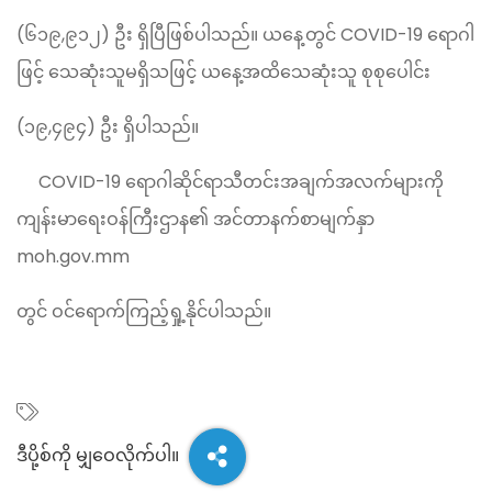
(၆၁၉,၉၁၂) ဦး ရှိပြီဖြစ်ပါသည်။ ယနေ့တွင် COVID-19 ရောဂါ
ဖြင့် သေဆုံးသူမရှိသဖြင့် ယနေ့အထိသေဆုံးသူ စုစုပေါင်း
(၁၉,၄၉၄) ဦး ရှိပါသည်။
COVID-19 ရောဂါဆိုင်ရာသီတင်းအချက်အလက်များကို
ကျန်းမာရေးဝန်ကြီးဌာန၏ အင်တာနက်စာမျက်နှာ
moh.gov.mm
တွင် ဝင်ရောက်ကြည့်ရှု့နိုင်ပါသည်။
ဒီပို့စ်ကို မျှ‌ဝေလိုက်ပါ။