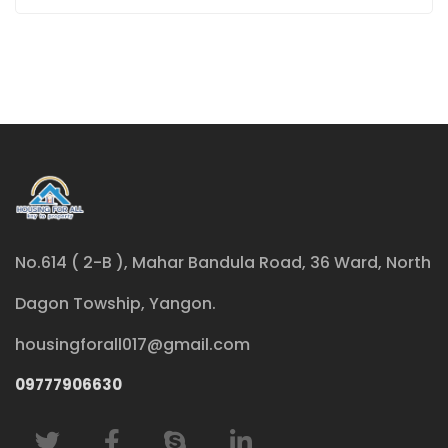
No.614 ( 2-B ), Mahar Bandula Road, 36 Ward, North
Dagon Towship, Yangon.
housingforall017@gmail.com
09777906630