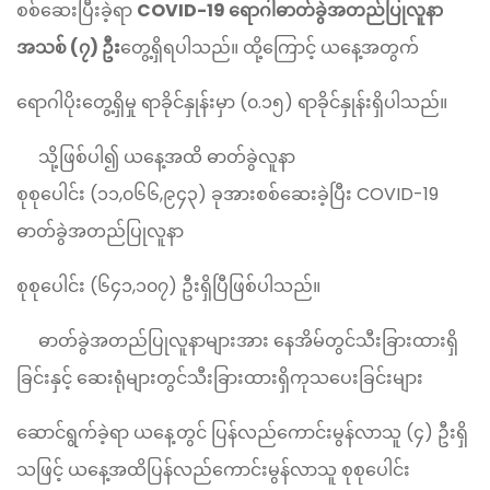
စစ်ဆေးပြီးခဲ့ရာ
COVID-19 ရောဂါဓာတ်ခွဲအတည်ပြုလူနာ
အသစ် (၇) ဦး
တွေ့ရှိရပါသည်။ ထို့ကြောင့် ယနေ့အတွက်
ရောဂါပိုးတွေ့ရှိမှု ရာခိုင်နှုန်းမှာ (၀.၁၅) ရာခိုင်နှုန်းရှိပါသည်။
သို့ဖြစ်ပါ၍ ယနေ့အထိ ဓာတ်ခွဲလူနာ
စုစုပေါင်း (၁၁,၀၆၆,၉၄၃) ခုအားစစ်ဆေးခဲ့ပြီး COVID-19
ဓာတ်ခွဲအတည်ပြုလူနာ
စုစုပေါင်း (၆၄၁,၁၀၇) ဦးရှိပြီဖြစ်ပါသည်။
ဓာတ်ခွဲအတည်ပြုလူနာများအား နေအိမ်တွင်သီးခြားထားရှိ
ခြင်းနှင့် ဆေးရုံများတွင်သီးခြားထားရှိကုသပေးခြင်းများ
ဆောင်ရွက်ခဲ့ရာ ယနေ့တွင် ပြန်လည်ကောင်းမွန်လာသူ (၄) ဦးရှိ
သဖြင့် ယနေ့အထိပြန်လည်ကောင်းမွန်လာသူ စုစုပေါင်း