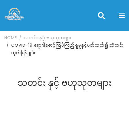
HOME
သတင်း နှင့် ဗဟုသုတများ
COVID-19 ရောဂါစောင့်ကြပ်ကြည့်ရှုမှုနှင့်ပတ်သတ်၍ သီတင်း
ထုတ်ပြန်ချင်း
သတင်း နှင့် ဗဟုသုတများ