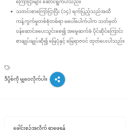
ကြော်ငြာများ ဆောင်ရွက်ပါသည်။
သတင်းစာကြော်ငြာပြီး (၁၄) ရက်ပြည့်သည်အထိ
ကန့်ကွက်မှုတစ်စုံတစ်ရာ မပေါ်ပေါက်ပါက သတ်မှတ်
ဝန်ဆောင်ခပေးသွင်းစေ၍ အမွေဆက်ခံ ပိုင်ဆိုင်ကြောင်း
စာချုပ်ချုပ်ဆို၍ မြေပုံနှင့် မြေရာဇဝင် ထုတ်ပေးပါသည်။
ဒီပို့စ်ကို မျှ‌ဝေလိုက်ပါ။
ခေါင်းစဉ်အလိုက် ရှာဖွေရန်