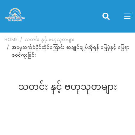
HOME
သတင်း နှင့် ဗဟုသုတများ
အမွေဆက်ခံပိုင်ဆိုင်ကြောင်း စာချုပ်ချုပ်ဆိုရန် မြေပုံနှင့် မြေရာ
ဇဝင်ကူးခြင်း
သတင်း နှင့် ဗဟုသုတများ