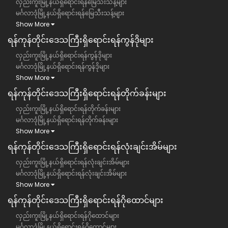
လှည်းကူးမြို့နယ်ရှိရောင်းရန်မြေသီးသန့်များ
မင်္ဂလာဒုံမြို့နယ်ရှိရောင်းရန်မြေသီးသန့်များ
Show More
ရန်ကုန်တိုင်းဒေသကြီး​ရှိရောင်းရန်ကွန်ဒိုများ
လှည်းကူးမြို့နယ်ရှိရောင်းရန်ကွန်ဒိုများ
မင်္ဂလာဒုံမြို့နယ်ရှိရောင်းရန်ကွန်ဒိုများ
Show More
ရန်ကုန်တိုင်းဒေသကြီး​ရှိရောင်းရန်တိုက်ခန်းများ
လှည်းကူးမြို့နယ်ရှိရောင်းရန်တိုက်ခန်းများ
မင်္ဂလာဒုံမြို့နယ်ရှိရောင်းရန်တိုက်ခန်းများ
Show More
ရန်ကုန်တိုင်းဒေသကြီး​ရှိရောင်းရန်လုံးချင်းအိမ်များ
လှည်းကူးမြို့နယ်ရှိရောင်းရန်လုံးချင်းအိမ်များ
မင်္ဂလာဒုံမြို့နယ်ရှိရောင်းရန်လုံးချင်းအိမ်များ
Show More
ရန်ကုန်တိုင်းဒေသကြီး​ရှိရောင်းရန်ဂိုထောင်များ
လှည်းကူးမြို့နယ်ရှိရောင်းရန်ဂိုထောင်များ
မင်္ဂလာဒုံမြို့နယ်ရှိရောင်းရန်ဂိုထောင်များ