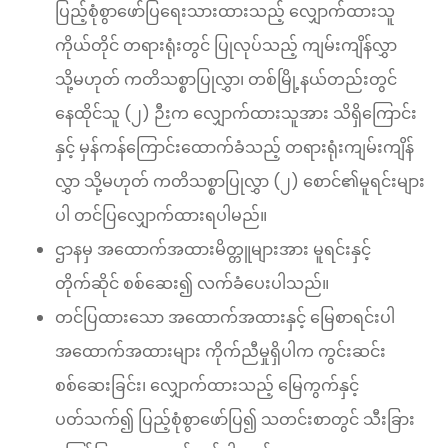
ပြည့်စုံစွာဖော်ပြရေးသားထားသည့် လျှောက်ထားသူ
ကိုယ်တိုင် တရားရုံးတွင် ပြုလုပ်သည့် ကျမ်းကျိန်လွှာ
သို့မဟုတ် ကတိသစ္စာပြုလွှာ၊ တစ်မြို့နယ်တည်းတွင်
နေထိုင်သူ (၂) ဉီးက လျှောက်ထားသူအား သိရှိကြောင်း
နှင့် မှန်ကန်ကြောင်းထောက်ခံသည့် တရားရုံးကျမ်းကျိန်
လွှာ သို့မဟုတ် ကတိသစ္စာပြုလွှာ (၂) စောင်၏မူရင်းများ
ပါ တင်ပြလျှောက်ထားရပါမည်။
ဌာနမှ အထောက်အထားမိတ္တူများအား မူရင်းနှင့်
တိုက်ဆိုင် စစ်ဆေး၍ လက်ခံပေးပါသည်။
တင်ပြထားသော အထောက်အထားနှင့် မြေစာရင်းပါ
အထောက်အထားများ ကိုက်ညီမှုရှိပါက ကွင်းဆင်း
စစ်ဆေးခြင်း၊ လျှောက်ထားသည့် မြေကွက်နှင့်
ပတ်သက်၍ ပြည့်စုံစွာဖော်ပြ၍ သတင်းစာတွင် သီးခြား