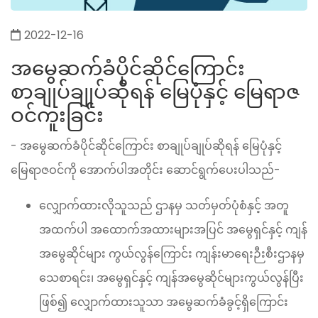
2022-12-16
အမွေဆက်ခံပိုင်ဆိုင်ကြောင်း
စာချုပ်ချုပ်ဆိုရန် မြေပုံနှင့် မြေရာဇ
ဝင်ကူးခြင်း
- အမွေဆက်ခံပိုင်ဆိုင်ကြောင်း စာချုပ်ချုပ်ဆိုရန် မြေပုံနှင့်
မြေရာဇဝင်ကို အောက်ပါအတိုင်း ဆောင်ရွက်ပေးပါသည်-
လျှောက်ထားလိုသူသည် ဌာနမှ သတ်မှတ်ပုံစံနှင့် အတူ
အထက်ပါ အထောက်အထားများအပြင် အမွေရှင်နှင့် ကျန်
အမွေဆိုင်များ ကွယ်လွန်ကြောင်း ကျန်းမာရေးဉီးစီးဌာနမှ
သေစာရင်း၊ အမွေရှင်နှင့် ကျန်အမွေဆိုင်များကွယ်လွန်ပြီး
ဖြစ်၍ လျှောက်ထားသူသာ အမွေဆက်ခံခွင့်ရှိကြောင်း