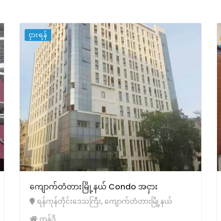
ငှားရန်
ကျောက်တံတားမြို့နယ် Condo အငှား
ရန်ကုန်တိုင်းဒေသကြီး, ကျောက်တံတားမြို့နယ်
ကွန်ဒို