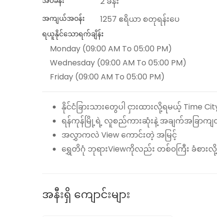
အိပ်ခန်း
2 ခန်း
အကျယ်အဝန်း
1257 ဧရိယာ စတုရန်းပေ
ရယူနိုင်သောရက်ချိန်း
Monday (09:00 AM To 05:00 PM)
Wednesday (09:00 AM To 05:00 PM)
Friday (09:00 AM To 05:00 PM)
နိုင်ငံခြားသားတွေပါ ငှားထားလို့ရမယ့် Time C
ရန်ကုန်မြို့ရဲ့ လူစည်ကားဆုံးနဲ့ အချက်အခြာကျ
အလွှာကလဲ View ကောင်းတဲ့ အမြင့်
ရွှေတိဂုံ ဘုရားViewကိုလည်း တစ်၀ကြီး ခံစားလို့ရ
အနီးရှိ ကျောင်းများ