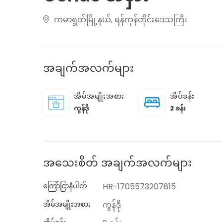
ကမာရွတ်မြို့နယ်, ရန်ကုန်တိုင်းဒေသကြီး
အချက်အလက်များ
အိမ်အမျိုးအစား
အိပ်ခန်း
ကွန်ဒို
2 ခန်း
အသေးစိတ် အချက်အလက်များ
ကြော်ငြာနံပါတ်
HR-1705573207815
အိမ်အမျိုးအစား
ကွန်ဒို