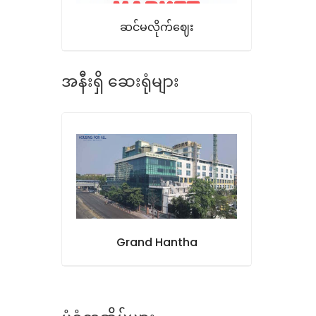
ဆင်မလိုက်ဈေး
အနီးရှိ ဆေးရုံများ
Grand Hantha