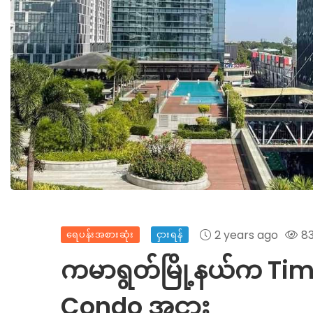
2 years ago
83
ရေပန်းအစားဆုံး
ငှားရန်
ကမာရွတ်မြို့နယ်က Tim
Condo အငှား