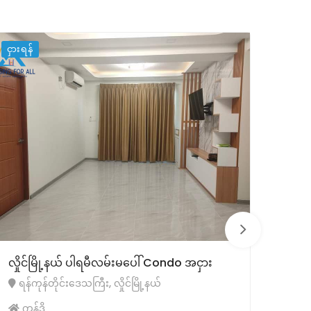
ငှားရန်
ငှားရန်
လှိုင်မြို့နယ် ပါရမီလမ်းမပေါ် Condo အငှား
လှို
ရန်ကုန်တိုင်းဒေသကြီး, လှိုင်မြို့နယ်
ငှား
ရန်က
ကွန်ဒို