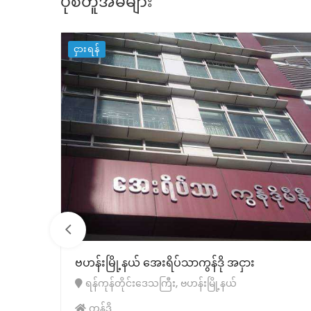
ပုံစံတူအိမ်များ
ငှားရန်
ဗဟန်းမြို့နယ် အေးရိပ်သာကွန်ဒို အငှား
ရန်ကုန်တိုင်းဒေသကြီး, ဗဟန်းမြို့နယ်
ကွန်ဒို