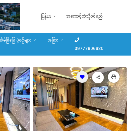
အကောင့်ထဲသို့ဝင်မည်
မြန်မာ
အိမ်ခြံမြေ ပွဲစဉ်များ
အခြား
09777906630