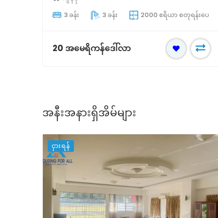
်းပေ
3 ခန်း
3 ခန်း
2000 ဧရိယာ စတုရန်းပေ
20 အမေရိကန်ဒေါ်လာ
အနီးအနားရှိအိမ်များ
ငှားရန်