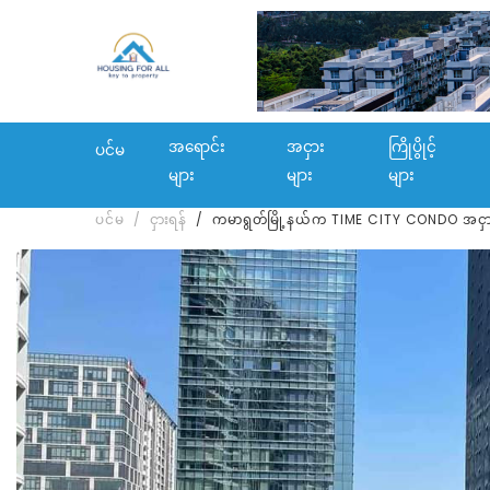
အရောင်း
အငှား
ကြိုပွိုင့်
ပင်မ
များ
များ
များ
ပင်မ
ငှားရန်
ကမာရွတ်မြို့နယ်က TIME CITY CONDO အငှာ