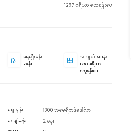
1257 ဧရိယာ စတုရန်းပေ
ရေချိုးခန်း
အကျယ်အဝန်း
2ခန်း
1257 ဧရိယာ
စတုရန်းပေ
စျေးနှုန်း
1300 အမေရိကန်ဒေါ်လာ
ရေချိုးခန်း
2 ခန်း