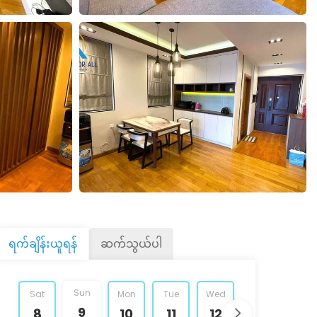
ရက်ချိန်းယူရန်
ဆက်သွယ်ပါ
Sun
Sat
Mon
Tue
Wed
Thu
Fri
9
8
10
11
12
13
14