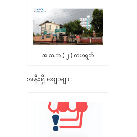
အ.ထ.က ( ၂ ) ကမာရွတ်
အနီးရှိ စျေးများ