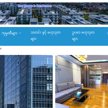
သတင်း နှင့် ဗဟုသုတ
ဥပဒေ ဗဟုသုတ
ကုမ္ပဏီများ
များ
များ
း