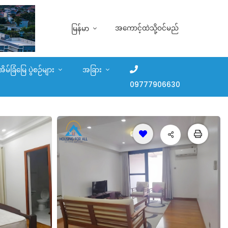
အကောင့်ထဲသို့ဝင်မည်
မြန်မာ
အိမ်ခြံမြေ ပွဲစဉ်များ
အခြား
09777906630