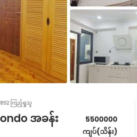
852 ကြည့်ရှုသူ
 Condo အခန်း
5500000
ကျပ်(သိန်း)