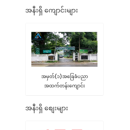
အနီးရှိ ကျောင်းများ
အမှတ်(၁)အခြေခံပညာ
အထက်တန်းကျောင်း
အနီးရှိ စျေးများ