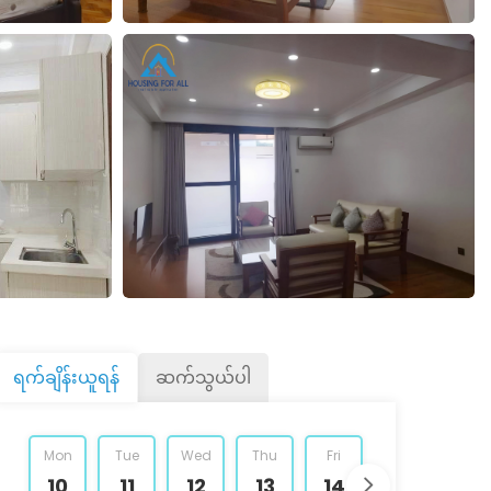
ရက်ချိန်းယူရန်
ဆက်သွယ်ပါ
Mon
Tue
Wed
Thu
Fri
Sat
Sun
10
11
12
13
14
15
16