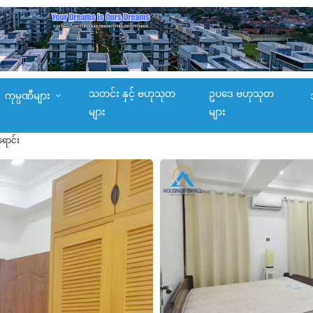
သတင်း နှင့် ဗဟုသုတ
ဥပဒေ ဗဟုသုတ
ကုမ္ပဏီများ
များ
များ
ောင်း