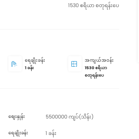
1530 ဧရိယာ စတုရန်းပေ
ရေချိုးခန်း
အကျယ်အဝန်း
1 ခန်း
1530 ဧရိယာ
စတုရန်းပေ
စျေးနှုန်း
5500000 ကျပ်(သိန်း)
ရေချိုးခန်း
1 ခန်း