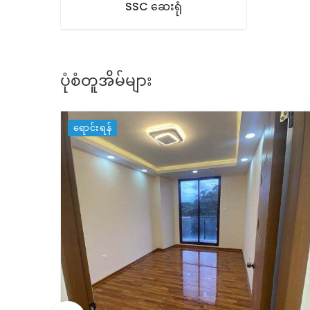
SSC ဆေးရုံ
ပုံစံတူအိမ်များ
ရောင်းရန်