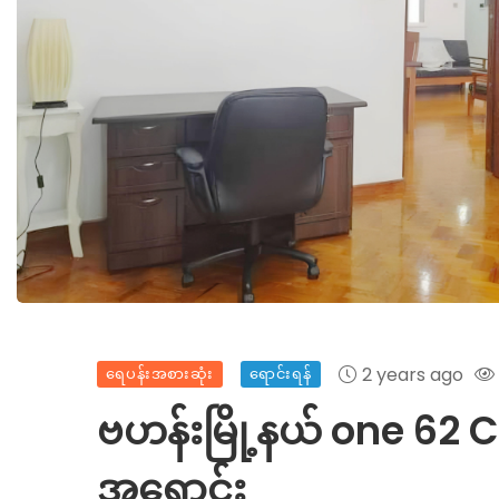
2 years ago
ရေပန်းအစားဆုံး
ရောင်းရန်
ဗဟန်းမြို့နယ် one 62
အရောင်း