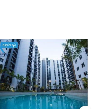
ရောင်းရန်
ရောင်း