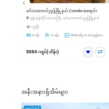
တောင်ဥက္ကလာပမြို့နယ်minicondoအရောင်း
ယ်
ရန်ကုန်တိုင်းဒေသကြီး, တောင်ဥက္ကလာပမြို့နယ်
ကွန်ဒို
်းပေ
2 ခန်း
1 ခန်း
1026 ဧရိယာ စတုရန်းပေ
1870 ကျပ်(သိန်း)
အနီးအနားရှိအိမ်များ
ရောင်းရန်