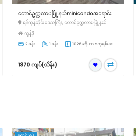
လှိုင်မြို့နယ်Condoအရောင်း
ရန်ကုန်တိုင်းဒေသကြီး, လှိုင်မြို့နယ်
ကွန်ဒို
4 ခန်း
3 ခန်း
1723 ဧရိယာ စတုရန်းပေ
6300 ကျပ်(သိန်း)
ရောင်းရန်