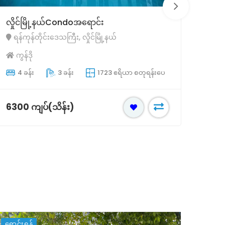
ရန်ကင်းမြို့နယ် Condo အရောင်း
ရန်က
ရန်ကုန်တိုင်းဒေသကြီး, ရန်ကင်းမြို့နယ်
ရန်
ကွန်ဒို
ကွန
3 ခန်း
3 ခန်း
1400 ဧရိယာ စတုရန်းပေ
2 
4800 ကျပ်(သိန်း)
4050
ရောင်းရန်
ရောင်း