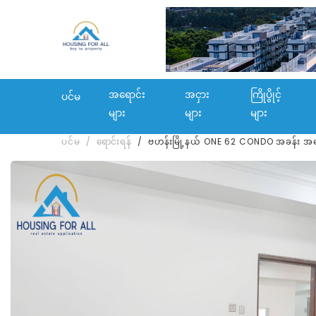
အရောင်း
အငှား
ကြိုပွိုင့်
ပင်မ
များ
များ
များ
ပင်မ
ရောင်းရန်
ဗဟန်းမြို့နယ် ONE 62 CONDO အခန်း အရ