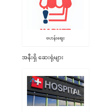
ဗဟန်းဈေး
အနီးရှိ ဆေးရုံများ