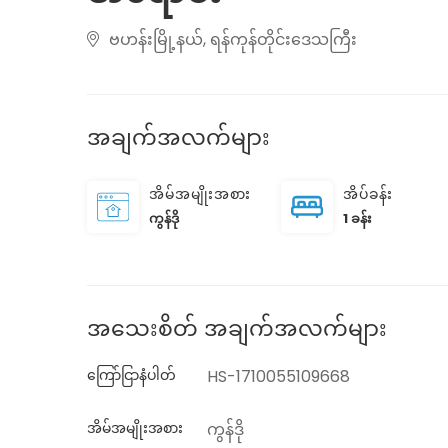
ဗဟန်းမြို့နယ်, ရန်ကုန်တိုင်းဒေသကြီး
အချက်အလက်များ
အိမ်အမျိုးအစား
အိပ်ခန်း
ကွန်ဒို
1 ခန်း
အသေးစိတ် အချက်အလက်များ
ကြော်ငြာနံပါတ်
HS-1710055109668
အိမ်အမျိုးအစား
ကွန်ဒို