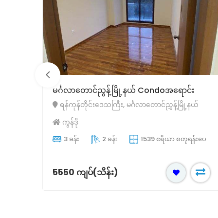
ောင်း
မင်္ဂလာတောင်ညွန့်မြို့နယ် Condo‌အရောင်း
ရန်ကုန်တိုင်းဒေသကြီး, မင်္ဂလာတောင်ညွှန့်မြို့နယ်
ကွန်ဒို
းပေ
3 ခန်း
2 ခန်း
1539 ဧရိယာ စတုရန်းပေ
5550 ကျပ်(သိန်း)