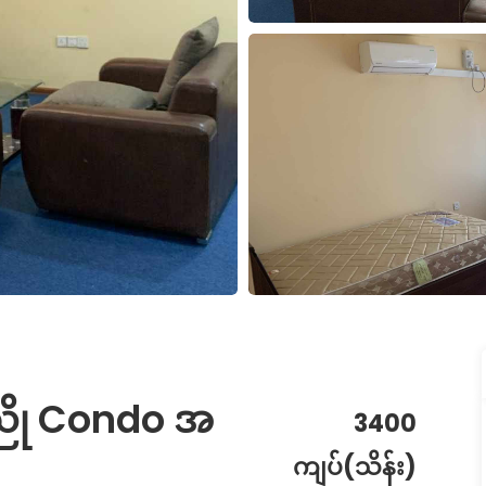
ဦးညို Condo အ
3400
ကျပ်(သိန်း)