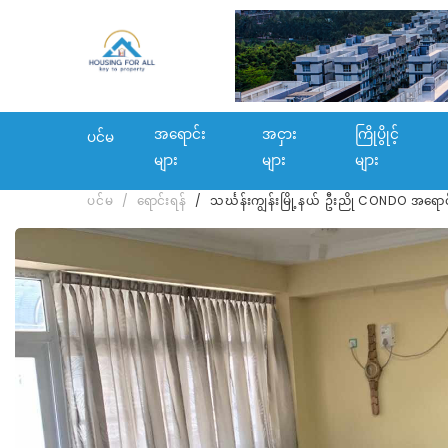
အရောင်း
အငှား
ကြိုပွိုင့်
ပင်မ
များ
များ
များ
ပင်မ
ရောင်းရန်
သင်္ဃန်းကျွန်းမြို့နယ် ဦးညို CONDO အရောင