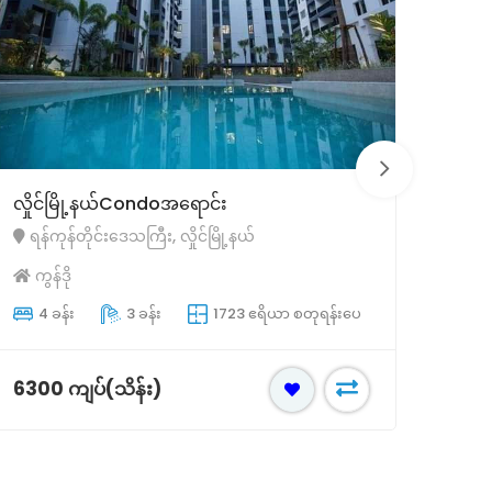
လှိုင်မြို့နယ်Condoအရောင်း
ရန်က
ရန်ကုန်တိုင်းဒေသကြီး, လှိုင်မြို့နယ်
ရန်
ကွန်ဒို
ကွန
4 ခန်း
3 ခန်း
1723 ဧရိယာ စတုရန်းပေ
3 
6300 ကျပ်(သိန်း)
4800