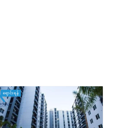
ရောင်းရန်
ရောင်း