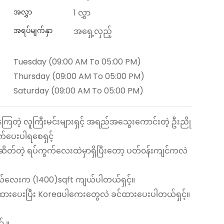
အလွှာ
1 လွှာ
အရပ်မျက်နှာ
အရှေ့လှည့်
Tuesday (09:00 AM To 05:00 PM)
Thursday (09:00 AM To 05:00 PM)
Saturday (09:00 AM To 05:00 PM)
နေကြတဲ့ လူကြီးမင်းများရှင့် အရည်အသွေးကောင်းတဲ့ ဦးညို
ပေးပါရစေရှင့်
်ဆိတ်တဲ့ ရပ်ကွက်လေးထဲမှာရှိပြီးတော့ ပတ်၀န်းကျင်ကလဲ
လေးက (1400)sqft ကျယ်ပါတယ်ရှင့်။
 ဖွဲ့ထားပေးပြီး Koreaပါကေးတွေလဲ ခင်ထားပေးပါတယ်ရှင့်။
် ။