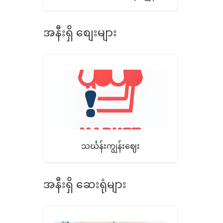
အနီးရှိ စျေးများ
သင်္ဃန်းကျွန်းဈေး
အနီးရှိ ဆေးရုံများ