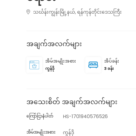
သင်္ဃန်းကျွန်းမြို့နယ်, ရန်ကုန်တိုင်းဒေသကြီး
အချက်အလက်များ
အိမ်အမျိုးအစား
အိပ်ခန်း
ကွန်ဒို
3 ခန်း
အသေးစိတ် အချက်အလက်များ
ကြော်ငြာနံပါတ်
HS-1701940576526
အိမ်အမျိုးအစား
ကွန်ဒို