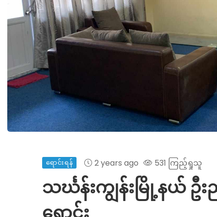
2 years ago
531 ကြည့်ရှုသူ
ရောင်းရန်
သင်္ဃန်းကျွန်းမြို့နယ် 
ရောင်း