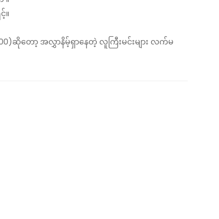
့်။
)ဆိုတော့ အလွှာနိမ့်ရှာနေတဲ့ လူကြီးမင်းများ လက်မ