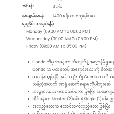
အိပ်ခန်း
3 ခန်း
အကျယ်အဝန်း
1400 ဧရိယာ စတုရန်းပေ
ရယူနိုင်သောရက်ချိန်း
Monday (09:00 AM To 05:00 PM)
Wednesday (09:00 AM To 05:00 PM)
Friday (09:00 AM To 05:00 PM)
Condo ကိုမှ အခန်းကျယ်ကျယ်နဲ့ အလွှာနိမ့်ရှာ
Condo က ပထမထပ် အရောင်းလေးကို မိတ်ဆက်
သင်္ဃန်းကျွန်းမြို့နယ်က ဦးညို Condo က တိတ
သန့်တဲ့အတွက် အာရုံ နောက်စရာမလိုပါဘူးနော်
အလွှာလေးက ပထမထပ်လေးဖြစ်ပြီး ပေအကျယ်
အိပ်ခန်းက Master (2)ခန်း နဲ့ Single (1)ခန်း
အလှည့်လေးက တောင်ဘက်လှည့်လေးဖြစ်ပြီး
အနီးနားမှာ အ.ထ.က (၁)ကျောင်းလဲနီးပါတယ်နော