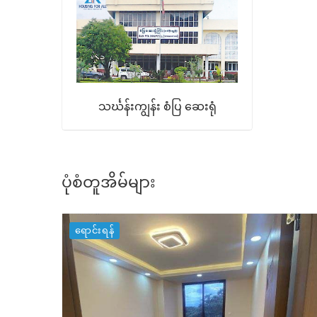
သင်္ဃန်းကျွန်း စံပြ ဆေးရုံ
ပုံစံတူအိမ်များ
ရောင်းရန်