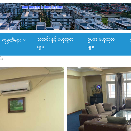
သတင်း နှင့် ဗဟုသုတ
ဥပဒေ ဗဟုသုတ
ကုမ္ပဏီများ
များ
များ
်း