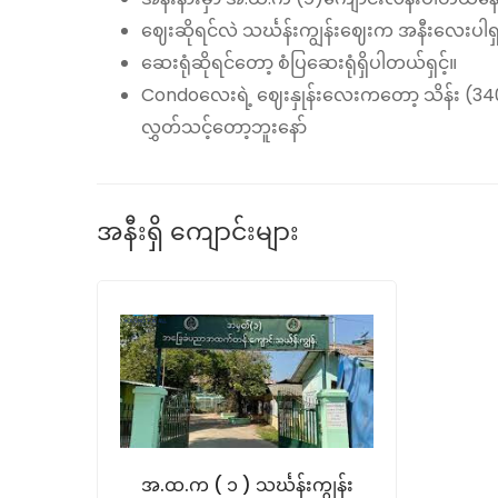
ဈေးဆိုရင်လဲ သင်္ဃန်းကျွန်းဈေးက အနီးလေးပါရှင
ဆေးရုံဆိုရင်တော့ စံပြဆေးရုံရှိပါတယ်ရှင့်။
Condoလေးရဲ့ ဈေးနှုန်းလေးကတော့ သိန်း (3400
လွှတ်သင့်တော့ဘူးနော်
အနီးရှိ ကျောင်းများ
အ.ထ.က ( ၁ ) သင်္ဃန်းကျွန်း