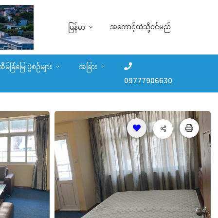
အကောင့်ထဲသို့ဝင်မည်
မြန်မာ
အိမ်ခြံမြေ ပွဲစဉ်များ
အခြား
09777906630