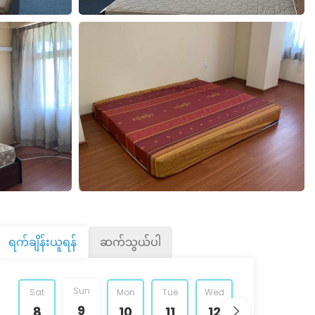
ရက်ချိန်းယူရန်
ဆက်သွယ်ပါ
Sun
Sat
Mon
Tue
Wed
Thu
Fri
9
8
10
11
12
13
14