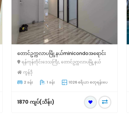
တောင်ဥက္ကလာပမြို့နယ်minicondoအရောင်း
ရန်ကုန်တိုင်းဒေသကြီး, တောင်ဥက္ကလာပမြို့နယ်
ကွန်ဒို
2 ခန်း
1 ခန်း
1026 ဧရိယာ စတုရန်းပေ
1870 ကျပ်(သိန်း)