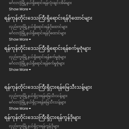
မင်္ဂလာဒုံမြို့နယ်ရှိရောင်းရန်လုံးချင်းအိမ်များ
Show More
ရန်ကုန်တိုင်းဒေသကြီး​ရှိရောင်းရန်ဂိုထောင်များ
လှည်းကူးမြို့နယ်ရှိရောင်းရန်ဂိုထောင်များ
မင်္ဂလာဒုံမြို့နယ်ရှိရောင်းရန်ဂိုထောင်များ
Show More
ရန်ကုန်တိုင်းဒေသကြီး​ရှိရောင်းရန်စက်မှုဇုံများ
လှည်းကူးမြို့နယ်ရှိရောင်းရန်စက်မှုဇုံများ
မင်္ဂလာဒုံမြို့နယ်ရှိရောင်းရန်စက်မှုဇုံများ
Show More
ရန်ကုန်တိုင်းဒေသကြီး​​ရှိငှားရန်မြေသီးသန့်များ
လှည်းကူးမြို့နယ်ရှိငှားရန်မြေသီးသန့်များ
မင်္ဂလာဒုံမြို့နယ်ရှိငှားရန်မြေသီးသန့်များ
Show More
ရန်ကုန်တိုင်းဒေသကြီး​​ရှိငှားရန်ကွန်ဒိုများ
လှည်းကူးမြို့နယ်ရှိငှားရန်ကွန်ဒိုများ