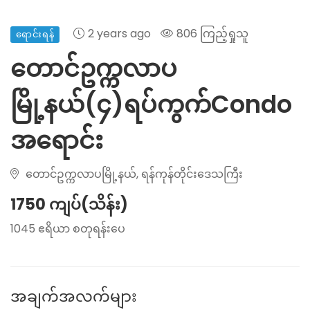
2 years ago
806 ကြည့်ရှုသူ
ရောင်းရန်
တောင်ဥက္ကလာပ
မြို့နယ်(၄)ရပ်ကွက်Condo
အရောင်း
တောင်ဥက္ကလာပမြို့နယ်, ရန်ကုန်တိုင်းဒေသကြီး
1750 ကျပ်(သိန်း)
1045 ဧရိယာ စတုရန်းပေ
အချက်အလက်များ