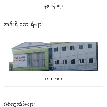
နန္ဒာဝန်စျေး
အနီးရှိ ဆေးရုံများ
တက်လမ်း
ပုံစံတူအိမ်များ