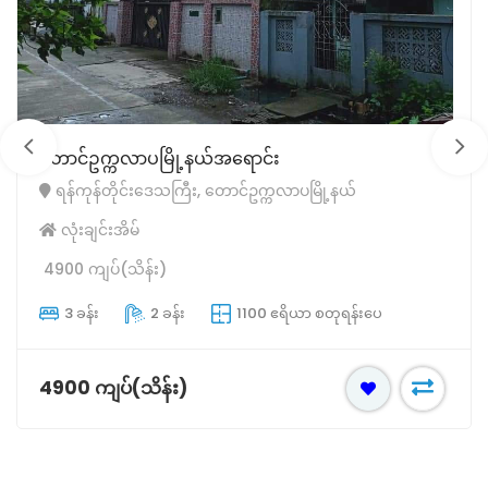
တောင်ဥက္ကလာပမြို့နယ်အရောင်း
ရန်ကုန်တိုင်းဒေသကြီး, တောင်ဥက္ကလာပမြို့နယ်
လုံးချင်းအိမ်
4900 ကျပ်(သိန်း)
3 ခန်း
2 ခန်း
1100 ဧရိယာ စတုရန်းပေ
4900 ကျပ်(သိန်း)