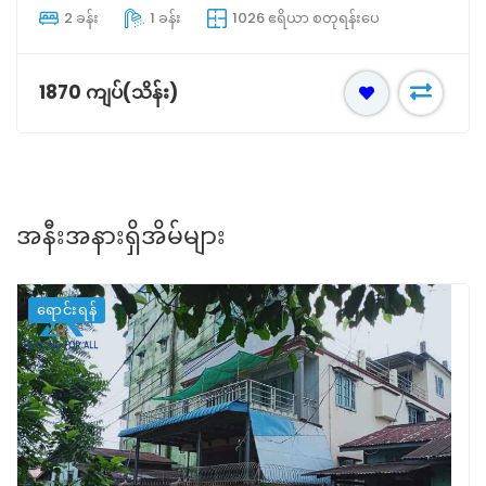
2 ခန်း
1 ခန်း
1026 ဧရိယာ စတုရန်းပေ
1870 ကျပ်(သိန်း)
အနီးအနားရှိအိမ်များ
ရောင်းရန်