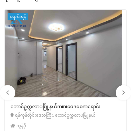
ရောင်းရန်
တောင်ဥက္ကလာပမြို့နယ်minicondoအရောင်း
ရန်ကုန်တိုင်းဒေသကြီး, တောင်ဥက္ကလာပမြို့နယ်
ကွန်ဒို