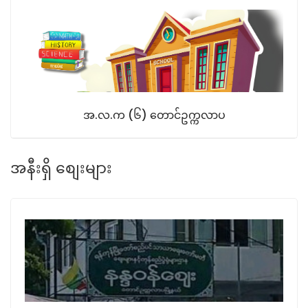
အ.လ.က (၆) တောင်ဥက္ကလာပ
အနီးရှိ စျေးများ