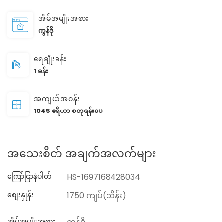
အိမ်အမျိုးအစား
ကွန်ဒို
ရေချိုးခန်း
1 ခန်း
အကျယ်အဝန်း
1045 ဧရိယာ စတုရန်းပေ
အသေးစိတ် အချက်အလက်များ
ကြော်ငြာနံပါတ်
HS-1697168428034
စျေးနှုန်း
1750 ကျပ်(သိန်း)
အိမ်အမျိုးအစား
ကွန်ဒို