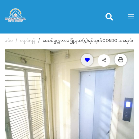
ပင်မ
ရောင်းရန်
တောင်ဥက္ကလာပမြို့နယ်(၄)ရပ်ကွက်CONDO အရောင်း