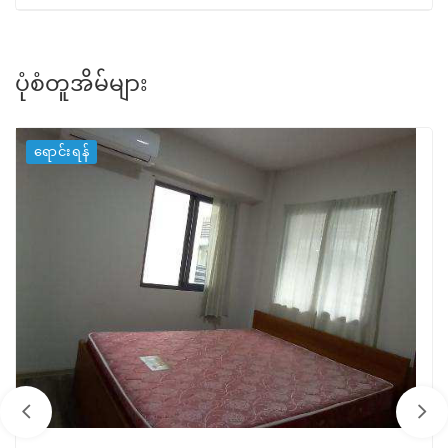
ပုံစံတူအိမ်များ
ရောင်းရန်