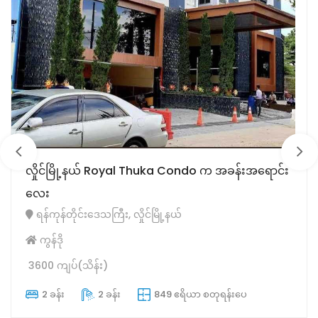
က အခန်းအရောင်း
လှိုင်ရွာမကွေ့ မြေညီ တိုက်ခန်းအရောင်း
ရန်ကုန်တိုင်းဒေသကြီး, လှိုင်မြို့နယ်
တိုက်ခန်း
1550 ကျပ်(သိန်း)
2 ခန်း
1 ခန်း
720 ဧရိယာ စတ
တုရန်းပေ