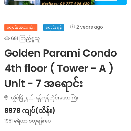
2 years ago
ရေပန်းအစားဆုံး
ရောင်းရန်
691 ကြည့်ရှုသူ
Golden Parami Condo
4th floor ( Tower - A )
Unit - 7 အရောင်း
လှိုင်မြို့နယ်, ရန်ကုန်တိုင်းဒေသကြီး
8978 ကျပ်(သိန်း)
1951 ဧရိယာ စတုရန်းပေ