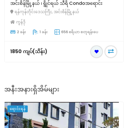
မင်္ဂလာတောင်ညွန့်မြို့နယ် Condo‌အရောင်း
ရန်ကုန်တိုင်းဒေသကြီး, မင်္ဂလာတောင်ညွှန့်မြို့နယ်
ကွန်ဒို
3 ခန်း
2 ခန်း
1539 ဧရိယာ စတုရန်းပေ
5550 ကျပ်(သိန်း)
အနီးအနားရှိအိမ်များ
ရောင်းရန်