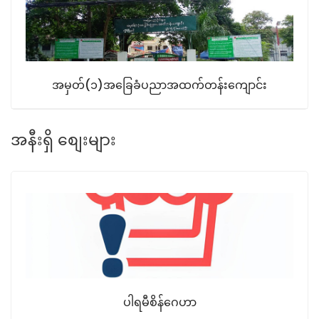
အမှတ်(၁)အခြေခံပညာအထက်တန်းကျောင်း
အနီးရှိ စျေးများ
ပါရမီစိန်ဂေဟာ