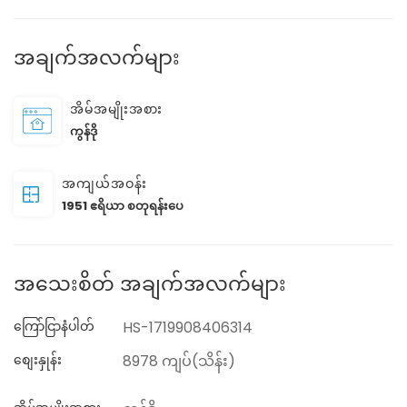
အချက်အလက်များ
အိမ်အမျိုးအစား
ကွန်ဒို
အကျယ်အဝန်း
1951 ဧရိယာ စတုရန်းပေ
အသေးစိတ် အချက်အလက်များ
ကြော်ငြာနံပါတ်
HS-1719908406314
စျေးနှုန်း
8978 ကျပ်(သိန်း)