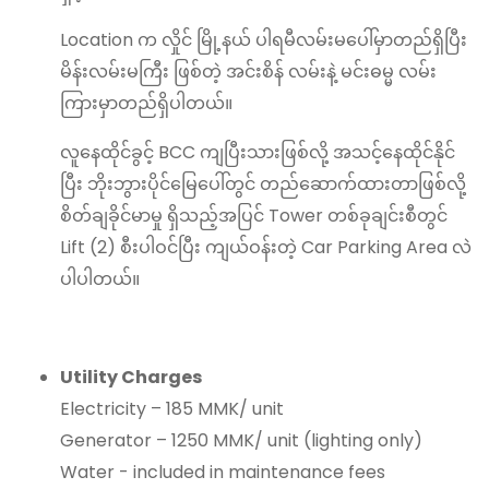
Location က လှိုင် မြို့နယ် ပါရမီလမ်းမပေါ်မှာတည်ရှိပြီး
မိန်းလမ်းမကြီး ဖြစ်တဲ့ အင်းစိန် လမ်းနဲ့ မင်းဓမ္မ လမ်း
ကြားမှာတည်ရှိပါတယ်။
လူနေထိုင်ခွင့် BCC ကျပြီးသားဖြစ်လို့ အသင့်နေထိုင်နိုင်
ပြီး ဘိုးဘွားပိုင်မြေပေါ်တွင် တည်ဆောက်ထားတာဖြစ်လို့
စိတ်ချခိုင်မာမှု ရှိသည့်အပြင် Tower တစ်ခုချင်းစီတွင်
Lift (2) စီးပါဝင်ပြီး ကျယ်ဝန်းတဲ့ Car Parking Area လဲ
ပါပါတယ်။
Utility Charges
Electricity – 185 MMK/ unit
Generator – 1250 MMK/ unit (lighting only)
Water - included in maintenance fees