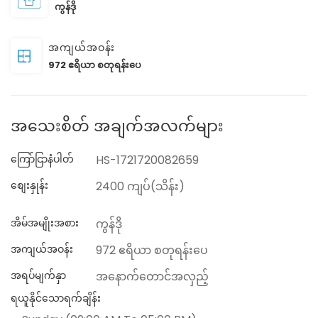
ကွန်ဒို
အကျယ်အဝန်း
972 ဧရိယာ စတုရန်းပေ
အသေးစိတ် အချက်အလက်များ
ကြော်ငြာနံပါတ်
HS-1721720082659
စျေးနှုန်း
2400 ကျပ်(သိန်း)
အိမ်အမျိုးအစား
ကွန်ဒို
အကျယ်အဝန်း
972 ဧရိယာ စတုရန်းပေ
အရပ်မျက်နှာ
အနောက်တောင်အလှည့်
ရယူနိုင်သောရက်ချိန်း