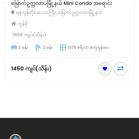
မြောက်ဥက္ကလာပမြို့နယ် Mini Condo အရောင်း
ရန်ကုန်တိုင်းဒေသကြီး, မြောက်ဥက္ကလာပမြို့နယ်
ကွန်ဒို
1450 ကျပ်(သိန်း)
2 ခန်း
2 ခန်း
1375 ဧရိယာ စတုရန်းပေ
1450 ကျပ်(သိန်း)