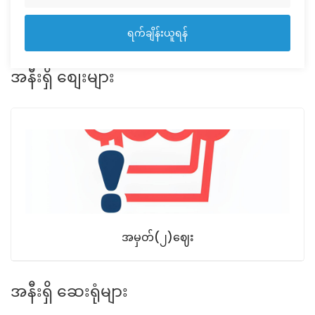
ရက်ချိန်းယူရန်
အနီးရှိ စျေးများ
အမှတ်(၂)ဈေး
အနီးရှိ ဆေးရုံများ