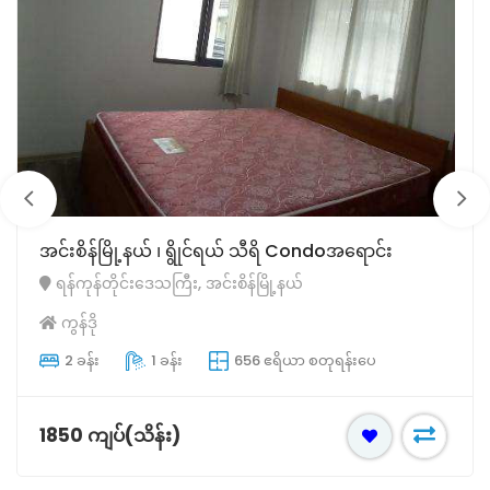
မင်္ဂလာတောင်ညွန့်မြို့နယ် Condo‌အရောင်း
ရန်ကုန်တိုင်းဒေသကြီး, မင်္ဂလာတောင်ညွှန့်မြို့နယ်
ကွန်ဒို
3 ခန်း
2 ခန်း
1539 ဧရိယာ စတုရန်းပေ
5550 ကျပ်(သိန်း)