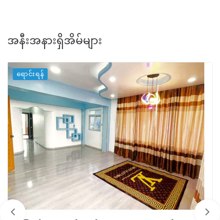
အနီးအနားရှိအိမ်များ
ရောင်းရန်