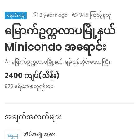
2 years ago
345 ကြည့်ရှုသူ
ရောင်းရန်
မြောက်ဥက္ကလာပမြို့နယ်
Minicondo အရောင်း
မြောက်ဥက္ကလာပမြို့နယ်, ရန်ကုန်တိုင်းဒေသကြီး
2400 ကျပ်(သိန်း)
972 ဧရိယာ စတုရန်းပေ
အချက်အလက်များ
အိမ်အမျိုးအစား