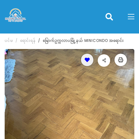
ပင်မ
ရောင်းရန်
မြောက်ဥက္ကလာပမြို့နယ် MINICONDO အရောင်း