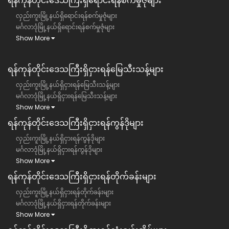
ရန်ကုန်တိုင်းဒေသကြီး​ရှိရောင်းရန်စက်မှုဇုံများ
လှည်းကူးမြို့နယ်ရှိရောင်းရန်စက်မှုဇုံများ
မင်္ဂလာဒုံမြို့နယ်ရှိရောင်းရန်စက်မှုဇုံများ
Show More
ရန်ကုန်တိုင်းဒေသကြီး​​ရှိငှားရန်မြေသီးသန့်များ
လှည်းကူးမြို့နယ်ရှိငှားရန်မြေသီးသန့်များ
မင်္ဂလာဒုံမြို့နယ်ရှိငှားရန်မြေသီးသန့်များ
Show More
ရန်ကုန်တိုင်းဒေသကြီး​​ရှိငှားရန်ကွန်ဒိုများ
လှည်းကူးမြို့နယ်ရှိငှားရန်ကွန်ဒိုများ
မင်္ဂလာဒုံမြို့နယ်ရှိငှားရန်ကွန်ဒိုများ
Show More
ရန်ကုန်တိုင်းဒေသကြီး​​ရှိငှားရန်တိုက်ခန်းများ
လှည်းကူးမြို့နယ်ရှိငှားရန်တိုက်ခန်းများ
မင်္ဂလာဒုံမြို့နယ်ရှိငှားရန်တိုက်ခန်းများ
Show More