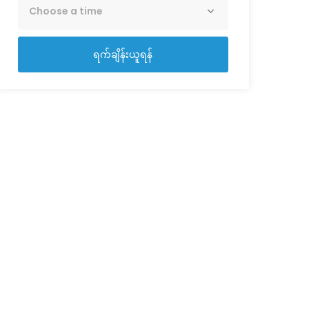
ရက်ချိန်းယူရန်