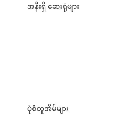
အနီးရှိ ဆေးရုံများ
ပုံစံတူအိမ်များ
ရောင်းရန်