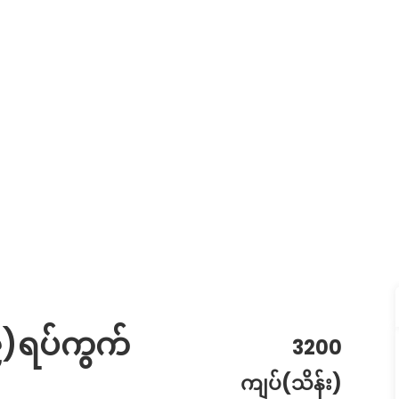
၂၉)ရပ်ကွက်
3200
ကျပ်(သိန်း)