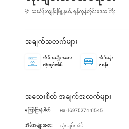
သင်္ဃန်းကျွန်းမြို့နယ်, ရန်ကုန်တိုင်းဒေသကြီး
အချက်အလက်များ
အိမ်အမျိုးအစား
အိပ်ခန်း
လုံးချင်းအိမ်
2 ခန်း
အသေးစိတ် အချက်အလက်များ
ကြော်ငြာနံပါတ်
HS-1697527441545
အိမ်အမျိုးအစား
လုံးချင်းအိမ်