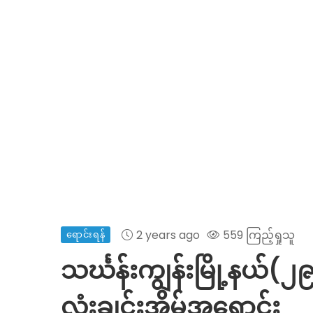
2 years ago
559 ကြည့်ရှုသူ
ရောင်းရန်
သင်္ဃန်းကျွန်းမြို့နယ်(
လုံးချင်းအိမ်အရောင်း