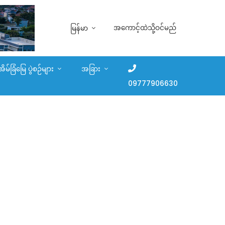
အကောင့်ထဲသို့ဝင်မည်
မြန်မာ
အိမ်ခြံမြေ ပွဲစဉ်များ
အခြား
09777906630