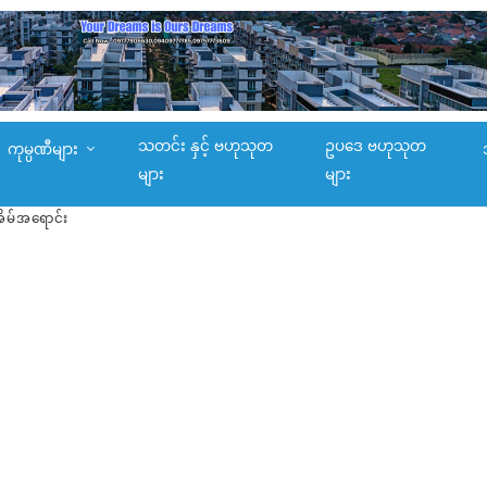
သတင်း နှင့် ဗဟုသုတ
ဥပဒေ ဗဟုသုတ
ကုမ္ပဏီများ
များ
များ
းအိမ်အရောင်း