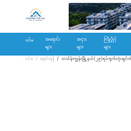
အရောင်း
အငှား
ကြိုပွိုင့်
ပင်မ
များ
များ
များ
ပင်မ
ရောင်းရန်
သင်္ဃန်းကျွန်းမြို့နယ်(၂၉)ရပ်ကွက်လုံးချင်