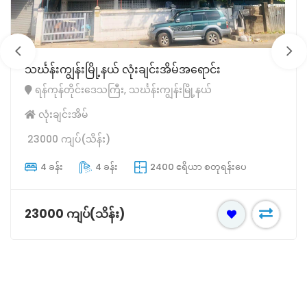
သင်္ဃန်းကျွန်းမြို့နယ် ‌လုံးချင်းအိမ်အရောင်း
ရန်ကုန်တိုင်းဒေသကြီး, သင်္ဃန်းကျွန်းမြို့နယ်
လုံးချင်းအိမ်
23000 ကျပ်(သိန်း)
4 ခန်း
4 ခန်း
2400 ဧရိယာ စတုရန်းပေ
23000 ကျပ်(သိန်း)