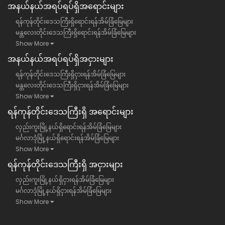
အနယ်နယ်အရပ်ရပ်ရှိအရောင်းများ
ရန်ကုန်တိုင်းဒေသကြီးရှိရောင်းရန်အိမ်ခြံမြေများ
မန္တလေးတိုင်းဒေသကြီးရှိရောင်းရန်အိမ်ခြံမြေများ
Show More
အနယ်နယ်အရပ်ရပ်ရှိအငှားများ
ရန်ကုန်တိုင်းဒေသကြီးရှိငှားရန်အိမ်ခြံမြေများ
မန္တလေးတိုင်းဒေသကြီးရှိငှားရန်အိမ်ခြံမြေများ
Show More
ရန်​ကုန်တိုင်းဒေသကြီး​ရှိ အရောင်းများ
လှည်းကူးမြို့နယ်ရှိရောင်းရန်အိမ်ခြံမြေများ
မင်္ဂလာဒုံမြို့နယ်ရှိရောင်းရန်အိမ်ခြံမြေများ
Show More
ရန်​ကုန်တိုင်းဒေသကြီး​ရှိ အငှားများ
လှည်းကူးမြို့နယ်ရှိငှားရန်အိမ်ခြံမြေများ
မင်္ဂလာဒုံမြို့နယ်ရှိငှားရန်အိမ်ခြံမြေများ
Show More