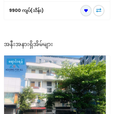
9900 ကျပ်(သိန်း)
အနီးအနားရှိအိမ်များ
ရောင်းရန်