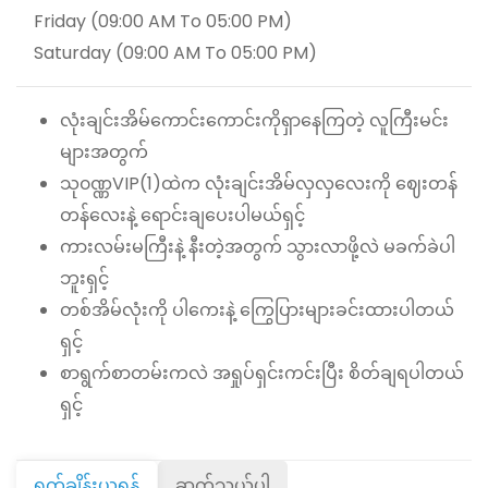
Friday (09:00 AM To 05:00 PM)
Saturday (09:00 AM To 05:00 PM)
လုံးချင်းအိမ်ကောင်းကောင်းကိုရှာနေကြတဲ့ လူကြီးမင်း
များအတွက်
သု၀ဏ္ဏVIP(1)ထဲက လုံးချင်းအိမ်လှလှလေးကို ဈေးတန်
တန်လေးနဲ့ ရောင်းချပေးပါမယ်ရှင့်
ကားလမ်းမကြီးနဲ့ နီးတဲ့အတွက် သွားလာဖို့လဲ မခက်ခဲပါ
ဘူးရှင့်
တစ်အိမ်လုံးကို ပါကေးနဲ့ ကြွေပြားများခင်းထားပါတယ်
ရှင့်
စာရွက်စာတမ်းကလဲ အရှုပ်ရှင်းကင်းပြီး စိတ်ချရပါတယ်
ရှင့်
ရက်ချိန်းယူရန်
ဆက်သွယ်ပါ