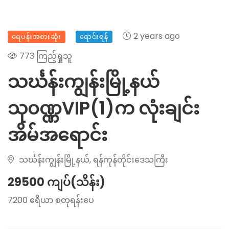
2 years ago
ရေပန်းအစားဆုံး
ရောင်းရန်
773 ကြည့်ရှုသူ
သင်္ဃန်းကျွန်းမြို့နယ်
သု၀ဏ္ဏVIP(1)က လုံးချင်း
အိမ်အရောင်း
သင်္ဃန်းကျွန်းမြို့နယ်, ရန်ကုန်တိုင်းဒေသကြီး
29500 ကျပ်(သိန်း)
7200 ဧရိယာ စတုရန်းပေ