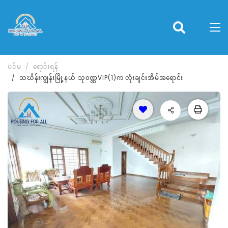
ပင်မ
ရောင်းရန်
သင်္ဃန်းကျွန်းမြို့နယ် သု၀ဏ္ဏVIP(1)က လုံးချင်းအိမ်အရောင်း