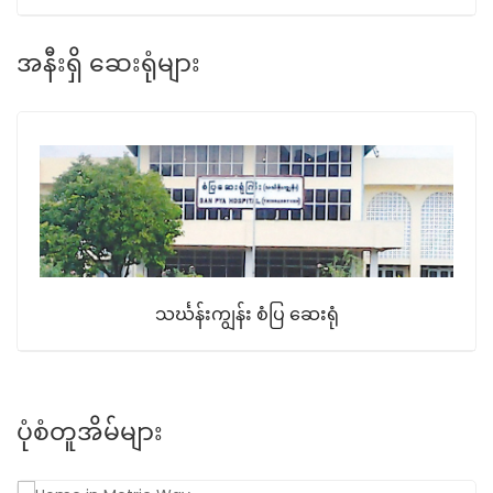
အနီးရှိ ဆေးရုံများ
သင်္ဃန်းကျွန်း စံပြ ဆေးရုံ
ပုံစံတူအိမ်များ