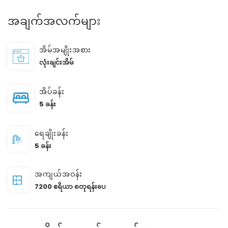
အချက်အလက်များ
အိမ်အမျိုးအစား
လုံးချင်းအိမ်
အိပ်ခန်း
5 ခန်း
ရေချိုးခန်း
5 ခန်း
အကျယ်အဝန်း
7200 ဧရိယာ စတုရန်းပေ