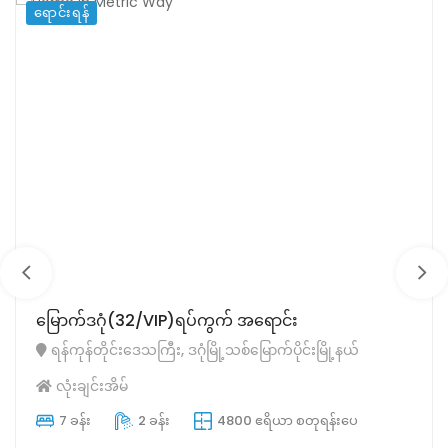
ရောင်းရန်
မြောက်ဒဂုံ(32/VIP)ရပ်ကွက် အရောင်း
ရန်ကုန်တိုင်းဒေသကြီး, ဒဂုံမြို့သစ်မြောက်ပိုင်းမြို့နယ်
လုံးချင်းအိမ်
7 ခန်း
2 ခန်း
4800 ဧရိယာ စတုရန်းပေ