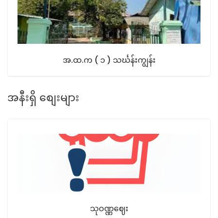
အ.ထ.က ( ၁ ) သင်္ဃန်းကျွန်း
အနီးရှိ စျေးများ
သုဝဏ္ဏဈေး