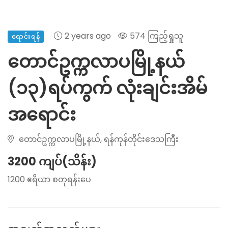
2 years ago
574 ကြည့်ရှုသူ
ရောင်းရန်
တောင်ဥက္ကလာပမြို့နယ်
(၁၃)ရပ်ကွက် လုံးချင်းအိမ်
အရောင်း
တောင်ဥက္ကလာပမြို့နယ်, ရန်ကုန်တိုင်းဒေသကြီး
3200 ကျပ်(သိန်း)
1200 ဧရိယာ စတုရန်းပေ