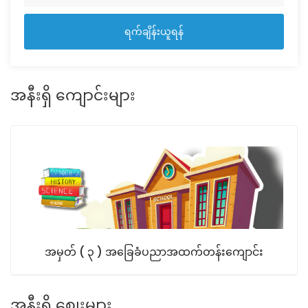
ရက်ချိန်းယူရန်
အနီးရှိ ကျောင်းများ
အမှတ် ( ၃ ) အခြေခံပညာအထက်တန်းကျောင်း
အနီးရှိ စျေးများ