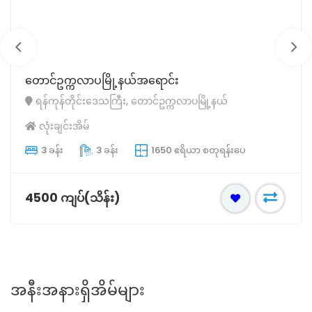
မရမ်းကုန်းမြို့နယ်အရောင်း
ရန်ကုန်တိုင်းဒေသကြီး, မရမ်းကုန်းမြို့နယ်
လုံးချင်းအိမ်
4 ခန်း
3 ခန်း
5760 ဧရိယာ စတုရန်းပေ
5600 ကျပ်(သိန်း)
အနီးအနားရှိအိမ်များ