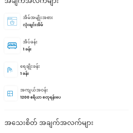
အချက်အလက်များ
အိမ်အမျိုးအစား
လုံးချင်းအိမ်
အိပ်ခန်း
1 ခန်း
ရေချိုးခန်း
1 ခန်း
အကျယ်အဝန်း
1200 ဧရိယာ စတုရန်းပေ
အသေးစိတ် အချက်အလက်များ