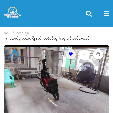
ပင်မ
ရောင်းရန်
တောင်ဥက္ကလာပမြို့နယ် (၁၃)ရပ်ကွက် လုံးချင်းအိမ်အရောင်း