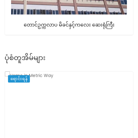
တောင်ဥက္ကလာပ မိခင်နှင့်ကလေး ဆေးရုံကြီး
ပုံစံတူအိမ်များ
ရောင်းရန်