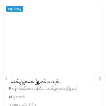
ရောင်းရန်
တောင်ဥက္ကလာပမြို့နယ်အရောင်း
ရန်ကုန်တိုင်းဒေသကြီး, တောင်ဥက္ကလာပမြို့နယ်
ဂိုထောင်
3400 ကျပ်(သိန်း)