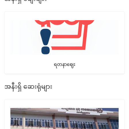
ရတနာဈေး
အနီးရှိ ဆေးရုံများ