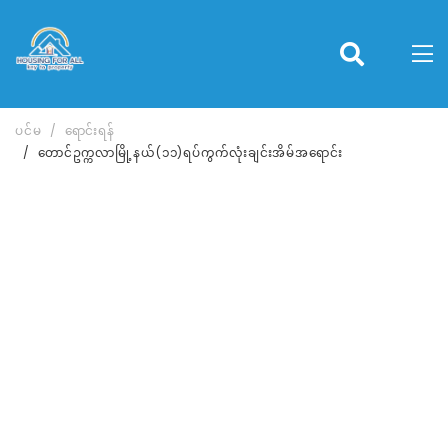
ပင်မ
ရောင်းရန်
တောင်ဥက္ကလာမြို့နယ်(၁၁)ရပ်ကွက်လုံးချင်းအိမ်အရောင်း