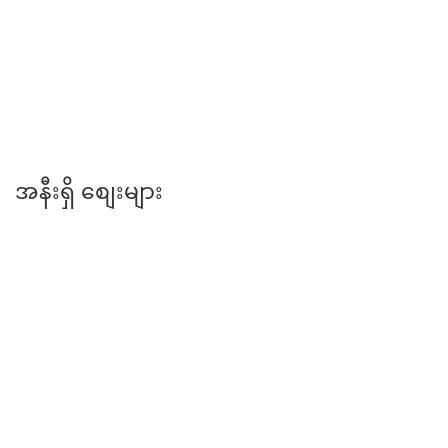
အမှတ် ( ၂ ) အခြေခံပညာအထက်တန်းကျောင်း
အနီးရှိ စျေးများ
ရတနာဈေး