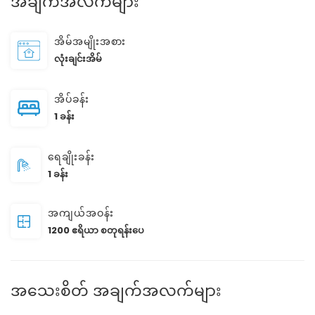
အချက်အလက်များ
အိမ်အမျိုးအစား
လုံးချင်းအိမ်
အိပ်ခန်း
1 ခန်း
ရေချိုးခန်း
1 ခန်း
အကျယ်အဝန်း
1200 ဧရိယာ စတုရန်းပေ
အသေးစိတ် အချက်အလက်များ