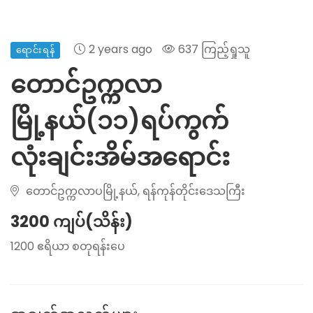
2 years ago
637 ကြည့်ရှုသူ
ရောင်းရန်
တောင်ဥက္ကလာ
မြို့နယ်(၁၁)ရပ်ကွက်
လုံးချင်းအိမ်အရောင်း
တောင်ဥက္ကလာပမြို့နယ်, ရန်ကုန်တိုင်းဒေသကြီး
3200 ကျပ်(သိန်း)
1200 ဧရိယာ စတုရန်းပေ