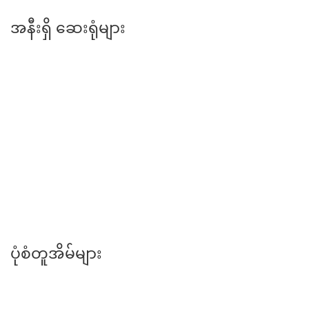
အနီးရှိ ဆေးရုံများ
တောင်ဥက္ကလာပ မိခင်နှင့်ကလေး ဆေးရုံကြီး
ပုံစံတူအိမ်များ
ရောင်းရန်