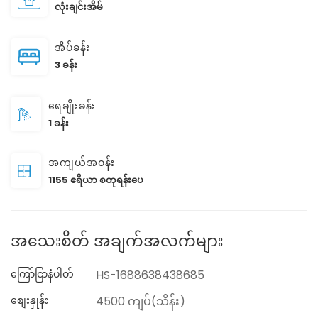
လုံးချင်းအိမ်
အိပ်ခန်း
3 ခန်း
ရေချိုးခန်း
1 ခန်း
အကျယ်အဝန်း
1155 ဧရိယာ စတုရန်းပေ
အသေးစိတ် အချက်အလက်များ
ကြော်ငြာနံပါတ်
HS-1688638438685
စျေးနှုန်း
4500 ကျပ်(သိန်း)