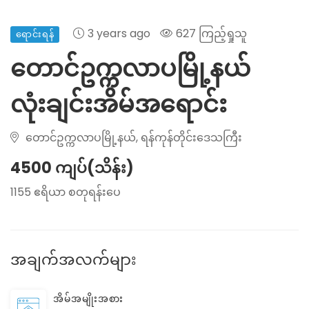
3 years ago
627 ကြည့်ရှုသူ
ရောင်းရန်
တောင်ဥက္ကလာပမြို့နယ်
လုံးချင်းအိမ်အရောင်း
တောင်ဥက္ကလာပမြို့နယ်, ရန်ကုန်တိုင်းဒေသကြီး
4500 ကျပ်(သိန်း)
1155 ဧရိယာ စတုရန်းပေ
အချက်အလက်များ
အိမ်အမျိုးအစား