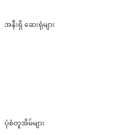
နန္ဒာဝန်စျေး
အနီးရှိ ဆေးရုံများ
တောင်ဥက္ကလာပ မိခင်နှင့်ကလေး ဆေးရုံကြီး
ပုံစံတူအိမ်များ