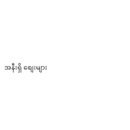
အမှတ် ( ၂ ) အခြေခံပညာအထက်တန်းကျောင်း
အနီးရှိ စျေးများ