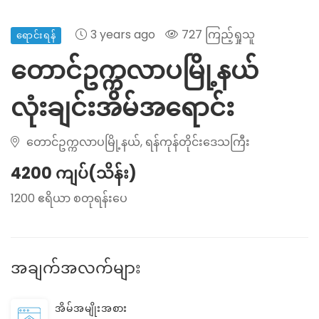
3 years ago
727 ကြည့်ရှုသူ
ရောင်းရန်
တောင်ဥက္ကလာပမြို့နယ်
လုံးချင်းအိမ်အရောင်း
တောင်ဥက္ကလာပမြို့နယ်, ရန်ကုန်တိုင်းဒေသကြီး
4200 ကျပ်(သိန်း)
1200 ဧရိယာ စတုရန်းပေ
အချက်အလက်များ
အိမ်အမျိုးအစား