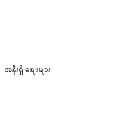
အမှတ် ( ၂ ) အခြေခံပညာအထက်တန်းကျောင်း
အနီးရှိ စျေးများ
နန္ဒာဝန်စျေး