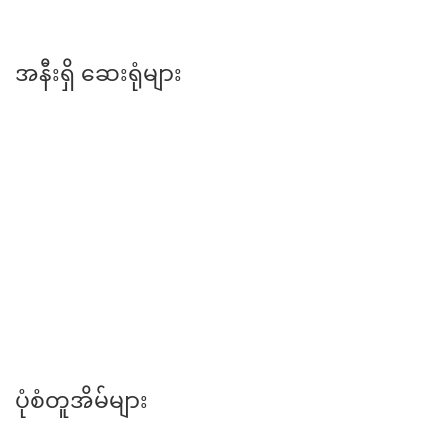
အနီးရှိ ဆေးရုံများ
တက်လမ်း
ပုံစံတူအိမ်များ