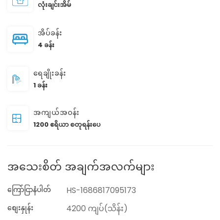
လုံးချင်းအိမ်
အိပ်ခန်း
4 ခန်း
ရေချိုးခန်း
1 ခန်း
အကျယ်အဝန်း
1200 ဧရိယာ စတုရန်းပေ
အသေးစိတ် အချက်အလက်များ
ကြော်ငြာနံပါတ်
HS-1686817095173
စျေးနှုန်း
4200 ကျပ်(သိန်း)