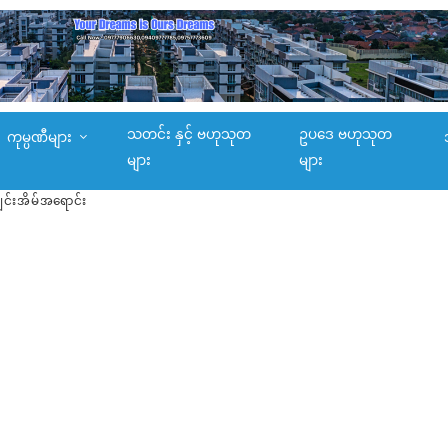
သတင်း နှင့် ဗဟုသုတ
ဥပဒေ ဗဟုသုတ
ကုမ္ပဏီများ
များ
များ
ျင်းအိမ်အရောင်း