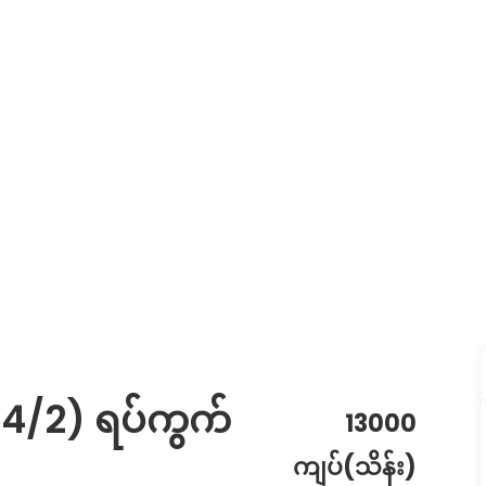
14/2) ရပ်ကွက်
13000
ကျပ်(သိန်း)