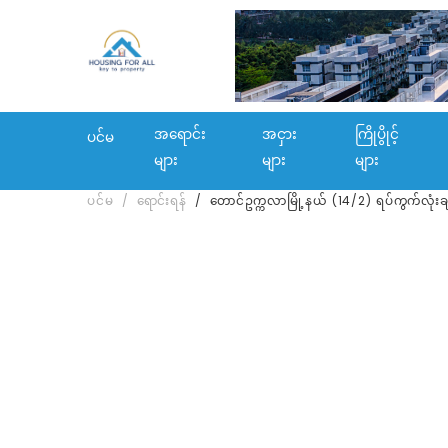
အရောင်း
အငှား
ကြိုပွိုင့်
ပင်မ
များ
များ
များ
ပင်မ
ရောင်းရန်
တောင်ဥက္ကလာမြို့နယ် (14/2) ရပ်ကွက်လုံးခ