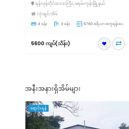
ရန်ကုန်တိုင်းဒေသကြီး, မရမ်းကုန်းမြို့နယ်
လုံးချင်းအိမ်
်းပေ
4 ခန်း
3 ခန်း
5760 ဧရိယာ စတုရန်းပေ
5600 ကျပ်(သိန်း)
အနီးအနားရှိအိမ်များ
ရောင်းရန်