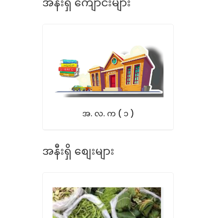
အနီးရှိ ကျောင်းများ
အ. လ. က ( ၁ )
အနီးရှိ စျေးများ