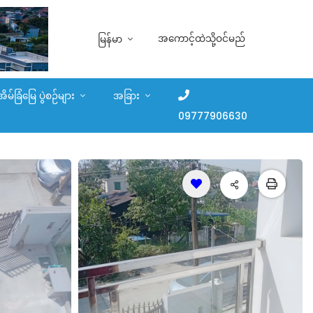
အကောင့်ထဲသို့ဝင်မည်
မြန်မာ
အိမ်ခြံမြေ ပွဲစဉ်များ
အခြား
09777906630