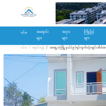
အရောင်း
အငှား
ကြိုပွိုင့်
ပင်မ
များ
များ
များ
ပင်မ
ရောင်းရန်
အရှေ့ဒဂုံမြို့နယ်(၉)ရပ်ကွက်လုံးချင်းအိမ်အ