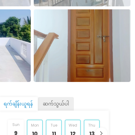
ရက်ချိန်းယူရန်
ဆက်သွယ်ပါ
Sun
Mon
Tue
Wed
Thu
Fri
Sat
9
10
11
12
13
14
15