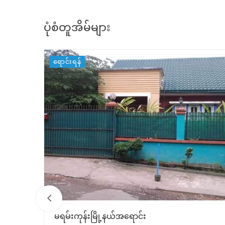
ပုံစံတူအိမ်များ
ရောင်းရန်
မရမ်းကုန်းမြို့နယ်အရောင်း