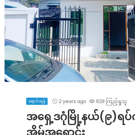
2 years ago
629 ကြည့်ရှုသူ
ရောင်းရန်
အရှေ့ဒဂုံမြို့နယ်(၉)ရပ်
အိမ်အရောင်း