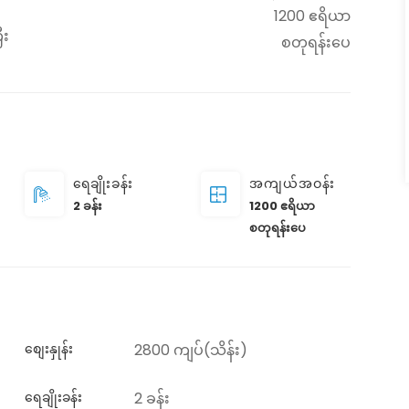
1200 ဧရိယာ
ီး
စတုရန်းပေ
ရေချိုးခန်း
အကျယ်အဝန်း
2 ခန်း
1200 ဧရိယာ
စတုရန်းပေ
စျေးနှုန်း
2800 ကျပ်(သိန်း)
ရေချိုးခန်း
2 ခန်း