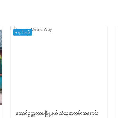
ရောင်းရန်
တောင်ဥက္ကလာပမြို့နယ် သံသုမာလမ်းအရောင်း