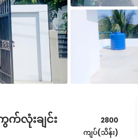
ကွက်လုံးချင်း
2800
ကျပ်(သိန်း)