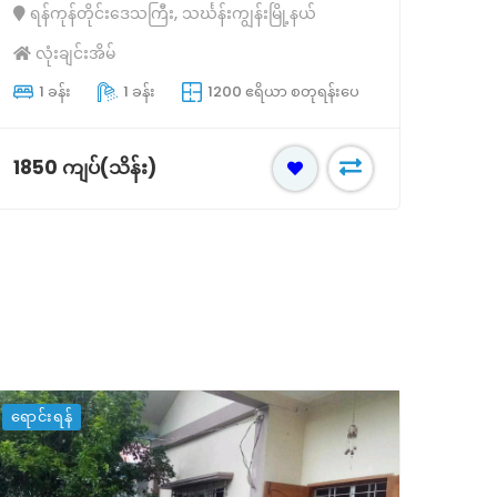
ရန်ကုန်တိုင်းဒေသကြီး, သင်္ဃန်းကျွန်းမြို့နယ်
ရန်က
လုံးချင်းအိမ်
လုံ
1 ခန်း
1 ခန်း
1200 ဧရိယာ စတုရန်းပေ
18
2
1850 ကျပ်(သိန်း)
4000
ရောင်းရန်
ရောင်း