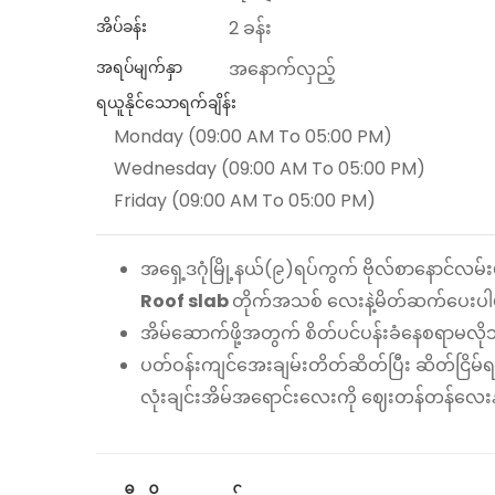
အိပ်ခန်း
2 ခန်း
အရပ်မျက်နှာ
အနောက်လှည့်
ရယူနိုင်သောရက်ချိန်း
Monday (09:00 AM To 05:00 PM)
Wednesday (09:00 AM To 05:00 PM)
Friday (09:00 AM To 05:00 PM)
‌အရှေ့ဒဂုံမြို့နယ်(၉)ရပ်ကွက် ဗိုလ်စာနောင်
Roof slab
တိုက်အသစ် လေးနဲ့မိတ်ဆက်ပေးပ
အိမ်ဆောက်ဖို့အတွက် စိတ်ပင်ပန်းခံနေစရာမလိုဘ
ပတ်ဝန်းကျင်အေးချမ်းတိတ်ဆိတ်ပြီး ဆိတ်ငြိ
လုံးချင်းအိမ်အရောင်းလေးကို ဈေးတန်တန်လေးနဲ့ရမ