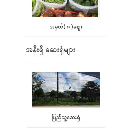
အမှတ်( ၈ )ဈေး
အနီးရှိ ဆေးရုံများ
ပြည်သူ့ဆေးရုံ