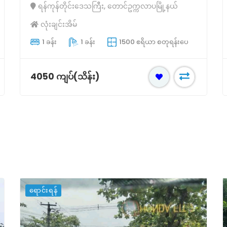
ရန်ကုန်တိုင်းဒေသကြီး, တောင်ဥက္ကလာပမြို့နယ်
လုံးချင်းအိမ်
1 ခန်း
1 ခန်း
1500 ဧရိယာ စတုရန်းပေ
4050 ကျပ်(သိန်း)
ရောင်းရန်