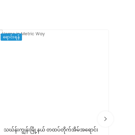
ရောင်းရန်
ရောင်း
သဃ်န်းကျွန်းမြို့နယ် တထပ်တိုက်အိမ်အရောင်း
မြော