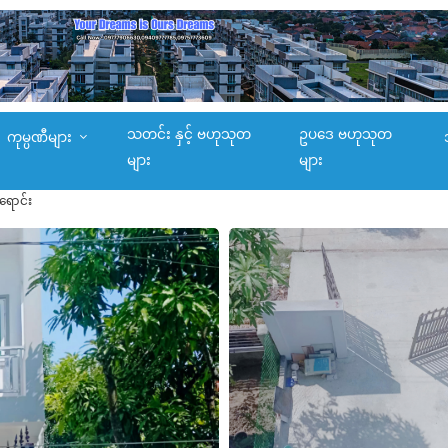
သတင်း နှင့် ဗဟုသုတ
ဥပဒေ ဗဟုသုတ
ကုမ္ပဏီများ
များ
များ
ရောင်း