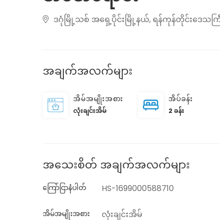
ဒဂုံမြို့သစ် အရှေ့ပိုင်းမြို့နယ်, ရန်ကုန်တိုင်းဒေသကြ
အချက်အလက်များ
အိမ်အမျိုးအစား
အိပ်ခန်း
လုံးချင်းအိမ်
2 ခန်း
အသေးစိတ် အချက်အလက်များ
ကြော်ငြာနံပါတ်
HS-1699000588710
အိမ်အမျိုးအစား
လုံးချင်းအိမ်