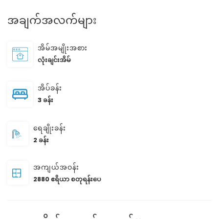
အချက်အလက်များ
အိမ်အမျိုးအစား
လုံးချင်းအိမ်
အိပ်ခန်း
3 ခန်း
ရေချိုးခန်း
2 ခန်း
အကျယ်အဝန်း
2880 ဧရိယာ စတုရန်းပေ