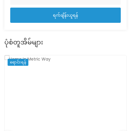
ရက်ချိန်းယူရန်
ပုံစံတူအိမ်များ
ရောင်းရန်