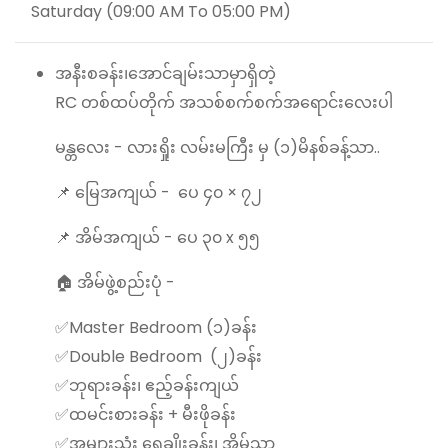
Saturday (09:00 AM To 05:00 PM)
အနီးစခန်း၊အောင်ချမ်းသာမှာရှိတဲ့
RC တစ်ထပ်တိုက် အသစ်စက်စက်အရောင်းလေးပါ
မန္တလေး - လားရှိုး လမ်းမကြီး မှ (၁)မိနစ်ခန့်သာ..
📌 မြေအကျယ် - ပေ ၄၀ × ၇၂
📌 အိမ်အကျယ် - ပေ ၃၀ x ၅၅
🏠 အိမ်ဖွဲ့စည်းပုံ -
✅Master Bedroom (၁)ခန်း
✅Double Bedroom (၂)ခန်း
✅ဘုရားခန်း၊ ဧည့်ခန်းကျယ်
✅ထမင်းစားခန်း + မီးဖိုခန်း
✅အများသုံး ရေချိုးခန်း၊ အိမ်သာ