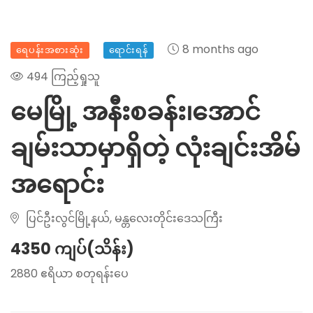
8 months ago
ရေပန်းအစားဆုံး
ရောင်းရန်
494 ကြည့်ရှုသူ
မေမြို့ အနီးစခန်း၊အောင်
ချမ်းသာမှာရှိတဲ့ လုံးချင်းအိမ်
အရောင်း
ပြင်ဦးလွင်မြို့နယ်, မန္တလေးတိုင်းဒေသကြီး
4350 ကျပ်(သိန်း)
2880 ဧရိယာ စတုရန်းပေ