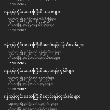
Show More
ရန်​ကုန်တိုင်းဒေသကြီး​ရှိ အငှားများ
လှည်းကူးမြို့နယ်ရှိငှားရန်အိမ်ခြံမြေများ
မင်္ဂလာဒုံမြို့နယ်ရှိငှားရန်အိမ်ခြံမြေများ
Show More
ရန်ကုန်တိုင်းဒေသကြီး​ရှိရောင်းရန်မြေသီးသန့်များ
လှည်းကူးမြို့နယ်ရှိရောင်းရန်မြေသီးသန့်များ
မင်္ဂလာဒုံမြို့နယ်ရှိရောင်းရန်မြေသီးသန့်များ
Show More
ရန်ကုန်တိုင်းဒေသကြီး​ရှိရောင်းရန်ကွန်ဒိုများ
လှည်းကူးမြို့နယ်ရှိရောင်းရန်ကွန်ဒိုများ
မင်္ဂလာဒုံမြို့နယ်ရှိရောင်းရန်ကွန်ဒိုများ
Show More
ရန်ကုန်တိုင်းဒေသကြီး​ရှိရောင်းရန်တိုက်ခန်းများ
လှည်းကူးမြို့နယ်ရှိရောင်းရန်တိုက်ခန်းများ
မင်္ဂလာဒုံမြို့နယ်ရှိရောင်းရန်တိုက်ခန်းများ