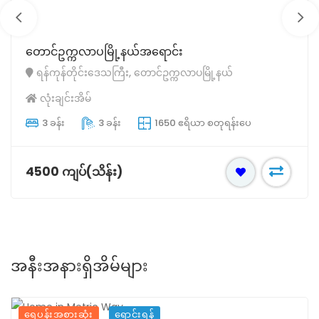
တောင်ဥက္ကလာပမြို့နယ်အရောင်း
ရန်ကုန်တိုင်းဒေသကြီး, တောင်ဥက္ကလာပမြို့နယ်
လုံးချင်းအိမ်
3 ခန်း
3 ခန်း
1650 ဧရိယာ စတုရန်းပေ
4500 ကျပ်(သိန်း)
အနီးအနားရှိအိမ်များ
ရေပန်းအစားဆုံး
ရောင်းရန်