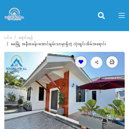
ပင်မ
ရောင်းရန်
မေမြို့ အနီးစခန်း၊အောင်ချမ်းသာမှာရှိတဲ့ လုံးချင်းအိမ်အရောင်း