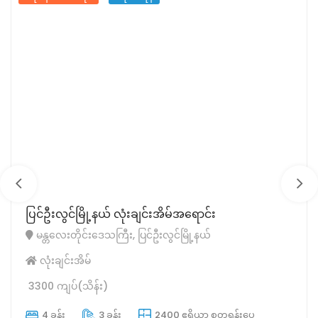
ပြင်ဦးလွင်မြို့နယ် လုံးချင်းအိမ်အရောင်း
မန္တလေးတိုင်းဒေသကြီး, ပြင်ဦးလွင်မြို့နယ်
လုံးချင်းအိမ်
3300 ကျပ်(သိန်း)
4 ခန်း
3 ခန်း
2400 ဧရိယာ စတုရန်းပေ