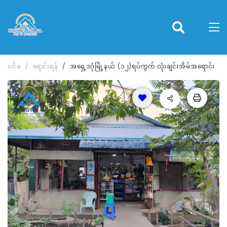
ပင်မ
ရောင်းရန်
အရှေ့ဒဂုံမြို့နယ် (၁၂)ရပ်ကွက် လုံးချင်းအိမ်အရောင်း