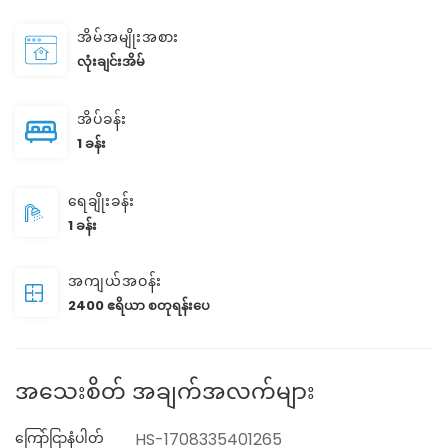
အိမ်အမျိုးအစား
လုံးချင်းအိမ်
အိပ်ခန်း
1 ခန်း
ရေချိုးခန်း
1 ခန်း
အကျယ်အဝန်း
2400 ဧရိယာ စတုရန်းပေ
အသေးစိတ် အချက်အလက်များ
ကြော်ငြာနံပါတ်
HS-1708335401265