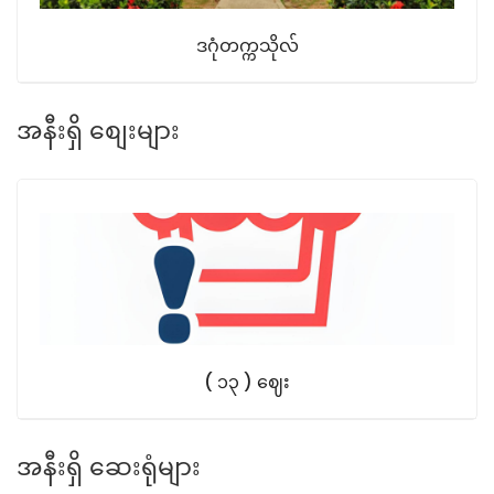
ဒဂုံတက္ကသိုလ်
အနီးရှိ စျေးများ
( ၁၃ ) ဈေး
အနီးရှိ ဆေးရုံများ