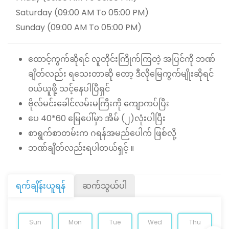
Saturday (09:00 AM To 05:00 PM)
Sunday (09:00 AM To 05:00 PM)
ထောင့်ကွက်ဆိုရင် လူတိုင်းကြိုက်ကြတဲ့ အပြင်ကို ဘဏ်
ချိတ်လည်း ရသေးတာဆို တော့ ဒီလိုမြေကွက်မျိုးဆိုရင်
၀ယ်ယူဖို့ သင့်နေပါပြီရှင်
ဗိုလ်မင်းခေါင်လမ်းမကြီးကို ကျောကပ်ပြီး
ပေ 40*60 မြေပေါ်မှာ အိမ် (၂)လုံးပါပြီး
စာရွက်စာတမ်းက ဂရန်အမည်ပေါက် ဖြစ်လို့
ဘဏ်ချိတ်လည်းရပါတယ်ရှင့် ။
ရက်ချိန်းယူရန်
ဆက်သွယ်ပါ
Sun
Mon
Tue
Wed
Thu