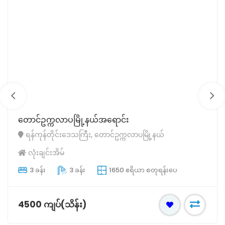
တောင်ဥက္ကလာပမြို့နယ်အရောင်း
ရန်ကုန်တိုင်းဒေသကြီး, တောင်ဥက္ကလာပမြို့နယ်
လုံးချင်းအိမ်
3 ခန်း
3 ခန်း
1650 ဧရိယာ စတုရန်းပေ
4500 ကျပ်(သိန်း)