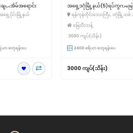
အရှေ့ဒဂုံမြို့နယ်(5)ရပ်ကွက်မြေသီးသန့်အရောင်း
ရန်ကုန်တိုင်းဒေသကြီး, ဒဂုံမြို့သစ် အရှေ့ပိုင်းမြို့နယ်
မြေသီးသန့်
3000 ကျပ်(သိန်း)
2400 ဧရိယာ စတုရန်းပေ
3000 ကျပ်(သိန်း)