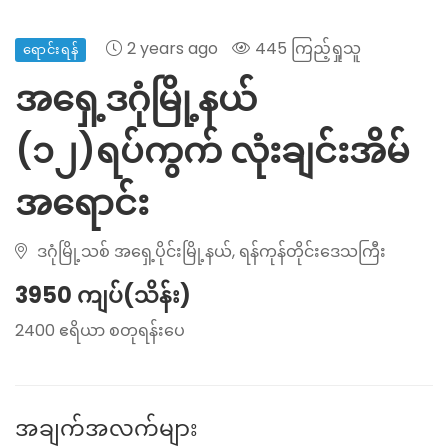
2 years ago
445 ကြည့်ရှုသူ
ရောင်းရန်
အရှေ့ဒဂုံမြို့နယ်
(၁၂)ရပ်ကွက် လုံးချင်းအိမ်
အရောင်း
ဒဂုံမြို့သစ် အရှေ့ပိုင်းမြို့နယ်, ရန်ကုန်တိုင်းဒေသကြီး
3950 ကျပ်(သိန်း)
2400 ဧရိယာ စတုရန်းပေ
အချက်အလက်များ