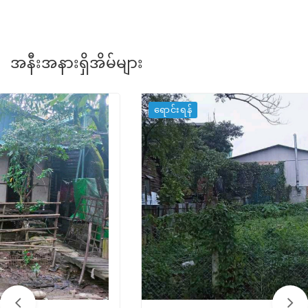
အနီးအနားရှိအိမ်များ
ရောင်းရန်