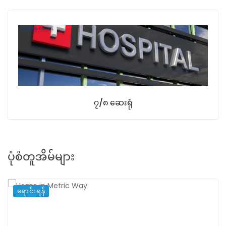
၇/၈ ဆေးရုံ
ပုံစံတူအိမ်များ
ရောင်းရန်